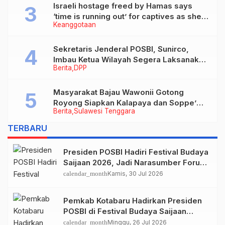
Israeli hostage freed by Hamas says
‘time is running out’ for captives as she
Keanggotaan
describes harrowing conditions
Sekretaris Jenderal POSBI, Sunirco,
Imbau Ketua Wilayah Segera Laksanakan
Berita
DPP
Rakerwil
Masyarakat Bajau Wawonii Gotong
Royong Siapkan Kalapaya dan Soppe’
Berita
Sulawesi Tenggara
untuk Kirab Budaya Konawe Kepulauan
TERBARU
Presiden POSBI Hadiri Festival Budaya
Saijaan 2026, Jadi Narasumber Forum
Diskusi Budaya Bajau Samah
calendar_month
Kamis, 30 Jul 2026
Pemkab Kotabaru Hadirkan Presiden
POSBI di Festival Budaya Saijaan
2026, Perkuat Pelestarian Budaya
calendar_month
Minggu, 26 Jul 2026