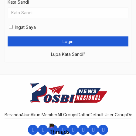
Kata Sandi
Ingat Saya
Lupa Kata Sandi?
Beranda
Akun
Akun Member
All Groups
Daftar
Default User Group
Disc