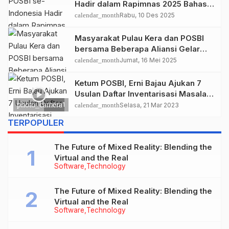
Hadir dalam Rapimnas 2025 Bahas
Arah Organisasi
calendar_month
Rabu, 10 Des 2025
Masyarakat Pulau Kera dan POSBI
bersama Beberapa Aliansi Gelar
Aksi Damai Tolak Relokasi di Depan
calendar_month
Jumat, 16 Mei 2025
DPRD NTT
Ketum POSBI, Erni Bajau Ajukan 7
Usulan Daftar Inventarisasi Masalah
dalam RUU Kesehatan ke Kemenkes
photo_camera
7:56
1
calendar_month
Selasa, 21 Mar 2023
RI untuk Masyarakat Pesisir, Pulau-
TERPOPULER
Pulau Kecil, dan Masyarakat
Perairan Laut
The Future of Mixed Reality: Blending the
Virtual and the Real
Software
Technology
The Future of Mixed Reality: Blending the
Virtual and the Real
Software
Technology