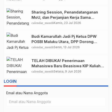
Bajau
Sharing Session, Penandatanganan
MoU, dan Perjanjian Kerja Sama
INSTITUT STIAMI (PUSAT) dan POSBI
calendar_month
Kamis, 23 Jul 2026
Bahas Program Beasiswa Afirmasi
Pendidikan untuk Masyarakat Suku
Budi Kamarullah Jadi Pj Ketua DPW
Bajau
POSBI Maluku Utara, DPP Dorong
Pembentukan Kepengurusan hingga
calendar_month
Senin, 13 Jul 2026
Tingkat Desa
TELAH DIBUKA! Penerimaan
Mahasiswa Baru Beasiswa KIP Kuliah
Tujuan Jakarta Jalur POSBI dan Bajau
calendar_month
Selasa, 9 Jun 2026
Foundation. Ini Syarat dan Kampusnya
LOGIN
Email atau Nama Anggota