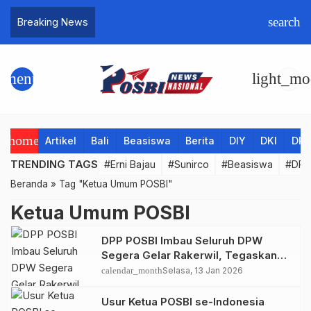
search
Breaking News
menu
light_mo
home
Artikel
Bali
Beasiswa
Berita
DIY
DKI
DPP
TRENDING TAGS
#Erni Bajau
#Sunirco
#Beasiswa
#DPD
Beranda
»
Tag "Ketua Umum POSBI"
Ketua Umum POSBI
DPP POSBI Imbau Seluruh DPW
Segera Gelar Rakerwil, Tegaskan
Sanksi Organisasi
calendar_month
Selasa, 13 Jan 2026
Usur Ketua POSBI se-Indonesia