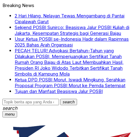
Breaking News
2 Hari Hilang, Nelayan Tewas Mengambang di Pantai
Cipalawah Garut
Sekjend POSBI Sunirco: Beasiswa Jalur POSBI Kuliah di
Jakarta, Kesempatan Strategis bagi Generasi Bajau
Usur Ketua POSBI se-Indonesia Hadir dalam Rapimnas
2025 Bahas Arah Organisasi
PECAH TELUR! Advokasi Bertahun-Tahun yang
Dilakukan POSBI, Memperjuangkan Sertifikat Tanah
Rumah Orang Bajau di Atas Laut Membuahkan Hasil,
Presiden RI Joko Widodo Terbitkan Sertifikat Tanah
Simbolis di Kampung Mola
Ketua DPD POSBI Morut, Iswadi Mingkung, Serahkan
Proposal Program POSBI Morut ke Pemda Setempat
Tujuan dan Manfaat Beasiswa Jalur POSBI
search
search
menu