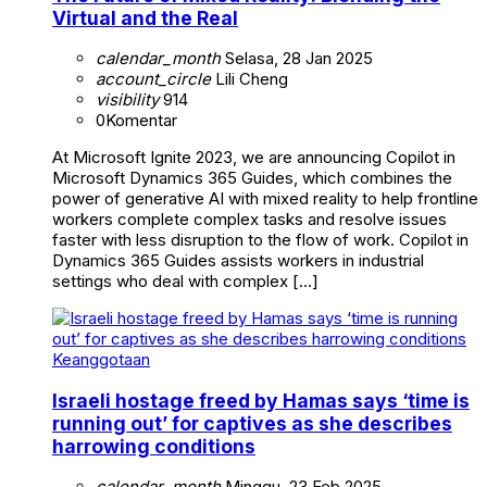
Virtual and the Real
calendar_month
Selasa, 28 Jan 2025
account_circle
Lili Cheng
visibility
914
0
Komentar
At Microsoft Ignite 2023, we are announcing Copilot in
Microsoft Dynamics 365 Guides, which combines the
power of generative AI with mixed reality to help frontline
workers complete complex tasks and resolve issues
faster with less disruption to the flow of work. Copilot in
Dynamics 365 Guides assists workers in industrial
settings who deal with complex […]
Keanggotaan
Israeli hostage freed by Hamas says ‘time is
running out’ for captives as she describes
harrowing conditions
calendar_month
Minggu, 23 Feb 2025