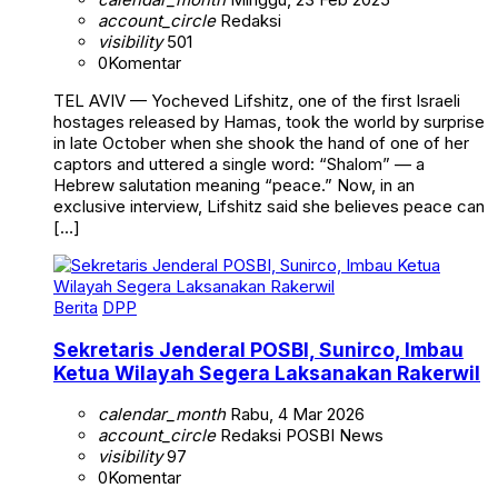
account_circle
Redaksi
visibility
501
0
Komentar
TEL AVIV — Yocheved Lifshitz, one of the first Israeli
hostages released by Hamas, took the world by surprise
in late October when she shook the hand of one of her
captors and uttered a single word: “Shalom” — a
Hebrew salutation meaning “peace.” Now, in an
exclusive interview, Lifshitz said she believes peace can
[…]
Berita
DPP
Sekretaris Jenderal POSBI, Sunirco, Imbau
Ketua Wilayah Segera Laksanakan Rakerwil
calendar_month
Rabu, 4 Mar 2026
account_circle
Redaksi POSBI News
visibility
97
0
Komentar