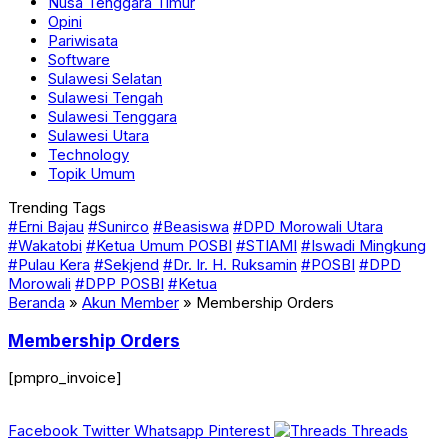
Nusa Tenggara Timur
Opini
Pariwisata
Software
Sulawesi Selatan
Sulawesi Tengah
Sulawesi Tenggara
Sulawesi Utara
Technology
Topik Umum
Trending Tags
#Erni Bajau
#Sunirco
#Beasiswa
#DPD Morowali Utara
#Wakatobi
#Ketua Umum POSBI
#STIAMI
#Iswadi Mingkung
#Pulau Kera
#Sekjend
#Dr. Ir. H. Ruksamin
#POSBI
#DPD
Morowali
#DPP POSBI
#Ketua
Beranda
»
Akun Member
»
Membership Orders
Membership Orders
[pmpro_invoice]
Facebook
Twitter
Whatsapp
Pinterest
Threads