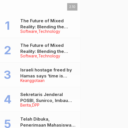
2.10
The Future of Mixed
Reality: Blending the
Software
Technology
Virtual and the Real
The Future of Mixed
Reality: Blending the
Software
Technology
Virtual and the Real
Israeli hostage freed by
Hamas says ‘time is
Keanggotaan
running out’ for captives
as she describes
harrowing conditions
Sekretaris Jenderal
POSBI, Sunirco, Imbau
Berita
DPP
Ketua Wilayah Segera
Laksanakan Rakerwil
Telah Dibuka,
Penerimaan Mahasiswa