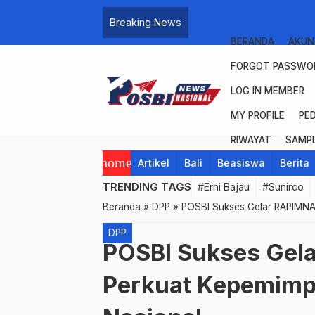
Breaking News
BERANDA
AKUN
FORGOT PASSWO
LOG IN MEMBER
MY PROFILE
PE
RIWAYAT
SAMPL
home
Artikel
Bali
Beasiswa
Berita
TRENDING TAGS
#Erni Bajau
#Sunirco
Beranda
»
DPP
»
POSBI Sukses Gelar RAPIMNAS
DPP
POSBI Sukses Gel
Perkuat Kepemimpi