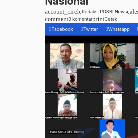
Nasional
account_circle
cal
Redaksi POSBI News
comment
print
0 komentar
Cetak
Facebook
Twitter
Whatsapp