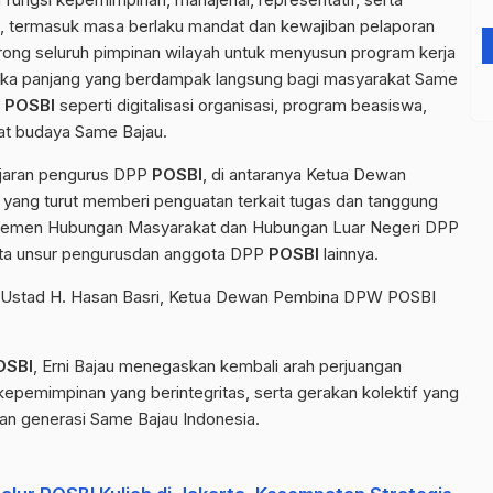
T, termasuk masa berlaku mandat dan kewajiban pelaporan
ong seluruh pimpinan wilayah untuk menyusun program kerja
gka panjang yang berdampak langsung bagi masyarakat Same
l
POSBI
seperti digitalisasi organisasi, program beasiswa,
at budaya Same Bajau.
jajaran pengurus DPP
POSBI
, di antaranya Ketua Dewan
 yang turut memberi penguatan terkait tugas dan tanggung
partemen Hubungan Masyarakat dan Hubungan Luar Negeri DPP
serta unsur pengurusdan anggota DPP
POSBI
lainnya.
eh Ustad H. Hasan Basri, Ketua Dewan Pembina DPW POSBI
OSBI
, Erni Bajau menegaskan kembali arah perjuangan
kepemimpinan yang berintegritas, serta gerakan kolektif yang
an generasi Same Bajau Indonesia.