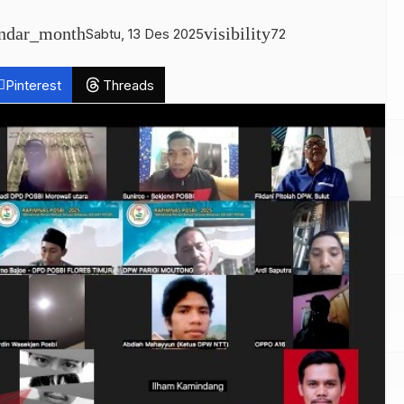
endar_month
visibility
Sabtu, 13 Des 2025
72
Pinterest
Threads