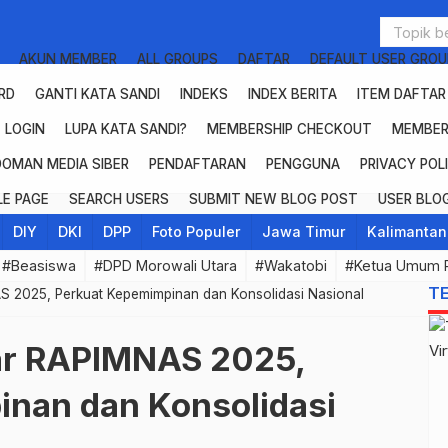
AKUN MEMBER
ALL GROUPS
DAFTAR
DEFAULT USER GROU
RD
GANTI KATA SANDI
INDEKS
INDEX BERITA
ITEM DAFTA
LOGIN
LUPA KATA SANDI?
MEMBERSHIP CHECKOUT
MEMBER
DOMAN MEDIA SIBER
PENDAFTARAN
PENGGUNA
PRIVACY POL
E PAGE
SEARCH USERS
SUBMIT NEW BLOG POST
USER BLO
DIY
DKI
DPP
Foto Populer
Jawa Timur
Kalimantan
#Beasiswa
#DPD Morowali Utara
#Wakatobi
#Ketua Umum 
T
 2025, Perkuat Kepemimpinan dan Konsolidasi Nasional
ar RAPIMNAS 2025,
nan dan Konsolidasi