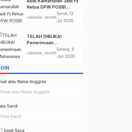
Budi Kamarullah Jadi Pj
Beasiswa Afirmasi
Ketua DPW POSBI
Pendidikan untuk
Maluku Utara, DPP
Senin, 13
Masyarakat Suku Bajau
calendar_month
Dorong Pembentukan
Jul 2026
Kepengurusan hingga
Tingkat Desa
TELAH DIBUKA!
Penerimaan
Mahasiswa Baru
Selasa, 9
calendar_month
Beasiswa KIP Kuliah
Jun 2026
Tujuan Jakarta Jalur
POSBI dan Bajau
OGIN
Foundation. Ini Syarat
dan Kampusnya
mail atau Nama Anggota
ata Sandi
Ingat Saya