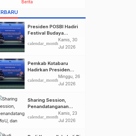
Berita
Baru Beasiswa KIP Kuliah
Tujuan Jakarta untuk
ERBARU
Calon Mahasiswa Suku
Bajau dan Wilayah 3T
Presiden POSBI Hadiri
melalui Jalur POSBI dan
Festival Budaya
Bajau Foundation
Saijaan 2026, Jadi
Kamis, 30
calendar_month
e
Narasumber Forum
Jul 2026
Diskusi Budaya Bajau
Samah
Pemkab Kotabaru
Hadirkan Presiden
POSBI di Festival
Minggu, 26
calendar_month
Budaya Saijaan 2026,
Jul 2026
Perkuat Pelestarian
Budaya Bajau
Sharing Session,
Penandatanganan
MoU, dan Perjanjian
Kamis, 23
calendar_month
Kerja Sama INSTITUT
Jul 2026
STIAMI (PUSAT) dan
POSBI Bahas Program