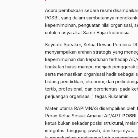
Acara pembukaan secara resmi disampaikan
POSBI, yang dalam sambutannya menekanka
kepemimpinan, penguatan nilai organisasi, 
untuk masyarakat Same Bajau Indonesia.
Keynote Speaker, Ketua Dewan Pembina 
menyampaikan arahan strategis yang mene
kepemimpinan dan kepatuhan terhadap AD/
tingkatan harus mampu menjadi penggerak 
serta memastikan organisasi hadir sebagai s
bidang pendidikan, ekonomi, dan perlindunga
tertib, profesional, dan berorientasi pada 
perjuangan organisasi,” tegas Ruksamin.
Materi utama RAPIMNAS disampaikan ole
Peran Ketua Sesuai Amanat AD/ART
POSBI
ketua bukan sekadar posisi struktural, mel
integritas, tanggung jawab, dan kerja nyata.
Ia menekankan pentingnya ketua memahami fu