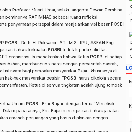
 oleh Profesor Musni Umar, selaku anggota Dewan Pembina
n pentingnya RAPIMNAS sebagai ruang refleksi
serta penyamaan persepsi dalam menjalankan visi besar POSBI
DPP
POSBI
, Dr. Ir. H. Ruksamin, ST., M.Si, IPU., ASEAN.Eng.
gaskan bahwa kekuatan
POSBI
terletak pada soliditas
ART organisasi. Ia menekankan bahwa Ketua
POSBI
di setiap
perubahan, membangun sinergi dengan pemerintah daerah,
L
olusi nyata bagi persoalan masyarakat Bajau, khususnya di
n hak-hak masyarakat pesisir. “
POSBI
harus dikelola secara
E
kebermanfaatan. Ketua di semua tingkatan adalah ujung tombak
h Ketua Umum
POSBI
,
Erni Bajau
, dengan tema “Menelisik
K
.” Dalam paparannya, Erni Bajau menegaskan bahwa jabatan
ainkan amanah perjuangan yang harus dijalankan dengan
ngsi kepemimpinan, manajerial, representatif, serta