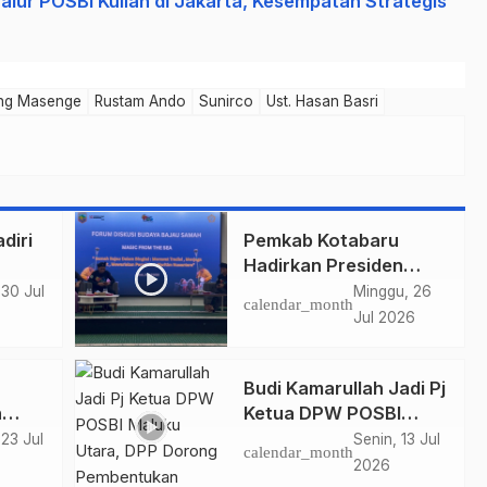
alur POSBI Kuliah di Jakarta, Kesempatan Strategis
ing Masenge
Rustam Ando
Sunirco
Ust. Hasan Basri
diri
Pemkab Kotabaru
Hadirkan Presiden
i
POSBI di Festival
 30 Jul
Minggu, 26
calendar_month
m
Budaya Saijaan 2026,
Jul 2026
jau
Perkuat Pelestarian
Budaya Bajau
Budi Kamarullah Jadi Pj
n
Ketua DPW POSBI
an
Maluku Utara, DPP
 23 Jul
Senin, 13 Jul
calendar_month
TUT
Dorong Pembentukan
2026