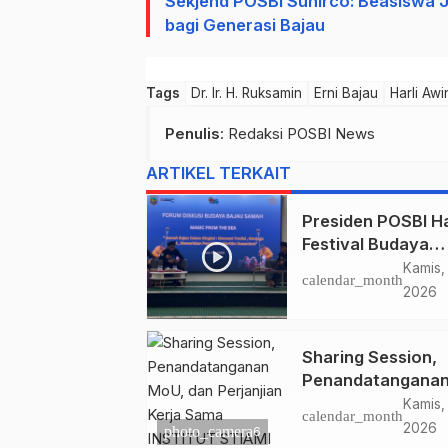
Sekjend POSBI Sunirco: Beasiswa J
bagi Generasi Bajau
Tags
Dr. Ir. H. Ruksamin
Erni Bajau
Harli Aw
Penulis
: Redaksi POSBI News
ARTIKEL TERKAIT
Presiden POSBI Ha
Festival Budaya
Saijaan 2026, Jad
Kamis,
calendar_month
Narasumber Foru
2026
Diskusi Budaya Ba
Samah
Sharing Session,
Penandatangana
MoU, dan Perjanji
Kamis,
calendar_month
Kerja Sama INSTI
2026
photo_camera
6