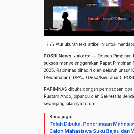
info
Atur ukuran teks artikel ini untuk mend
POSBI News
: Jakarta —
Dewan Pimpinan P
sukses menyelenggarakan Rapat Pimpinan
2025. Rapimnas dihadiri oleh seluruh unsur
(Kecamatan), DPAC (Desa/Kelurahan) POSBI 
RAPIMNAS dibuka dengan pembacaan doa ol
Rustam Ando, dipandu oleh Sekretaris Jende
sepanjang jalannya forum.
Baca juga:
Telah Dibuka, Penerimaan Mahasisw
Calon Mahasiswa Suku Bajau dan Wi