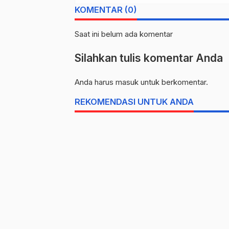
STIAMI (PUSAT) 
KOMENTAR (0)
POSBI Bahas Pro
Beasiswa Afirmas
Saat ini belum ada komentar
Pendidikan untuk
Masyarakat Suku
Silahkan tulis komentar Anda
Bajau
Anda harus
masuk
untuk berkomentar.
REKOMENDASI UNTUK ANDA