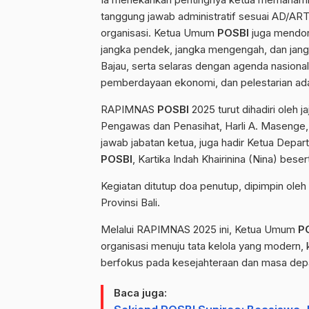
tanggung jawab administratif sesuai AD/AR
organisasi. Ketua Umum
POSBI
juga mendor
jangka pendek, jangka mengengah, dan jan
Bajau, serta selaras dengan agenda nasiona
pemberdayaan ekonomi, dan pelestarian ad
RAPIMNAS
POSBI
2025 turut dihadiri oleh 
Pengawas dan Penasihat, Harli A. Masenge,
jawab jabatan ketua, juga hadir Ketua De
POSBI
, Kartika Indah Khairinina (Nina) be
Kegiatan ditutup doa penutup, dipimpin ol
Provinsi Bali.
Melalui RAPIMNAS 2025 ini, Ketua Umum
P
organisasi menuju tata kelola yang modern, 
berfokus pada kesejahteraan dan masa dep
Baca juga: