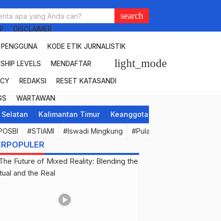
search
P
DISCLAIMER
R PENGGUNA
KODE ETIK JURNALISTIK
light_mode
SHIP LEVELS
MENDAFTAR
ICY
REDAKSI
RESET KATASANDI
GS
WARTAWAN
 Selatan
Kalimantan Timur
Keanggotaan
Lifestyle
Mal
POSBI
#STIAMI
#Iswadi Mingkung
#Pulau Kera
#Sekjend
ERPOPULER