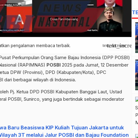
T
text_increas
apatkan pengalaman membaca terbaik.
text_decrease
usat Perkumpulan Orang Same Bajau Indonesia (DPP POSBI)
 Nasional (RAPIMNAS)
POSBI
2025 pada Jumat, 12 Desember
 Ketua DPW (Provinsi), DPD (Kabupaten/Kota), DPC
dari berbagai wilayah di Indonesia.
eh Pj. Ketua DPD POSBI Kabupaten Banggai Laut, Ustad
ral POSBI, Sunirco, yang juga bertindak sebagai moderator
a Baru Beasiswa KIP Kuliah Tujuan Jakarta untuk
layah 3T melalui Jalur POSBI dan Bajau Foundation